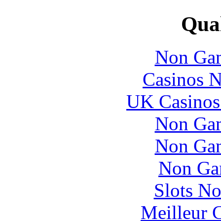
Qual
Non Gam
Casinos 
UK Casinos
Non Gam
Non Gam
Non Ga
Slots N
Meilleur 