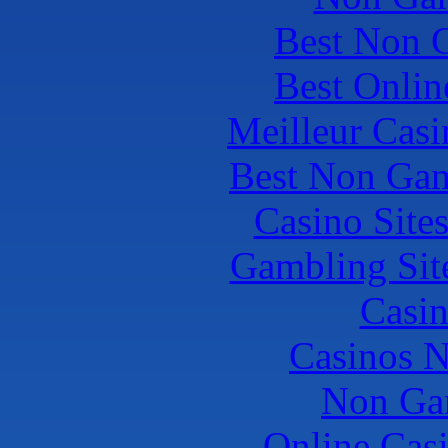
Best Non 
Best Onlin
Meilleur Casi
Best Non Gam
Casino Site
Gambling Sit
Casin
Casinos 
Non Ga
Online Cas