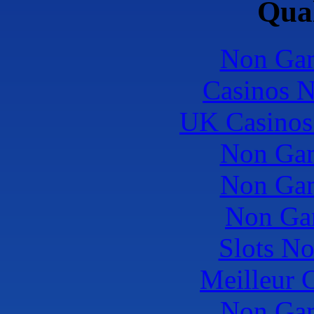
Qual
Non Gam
Casinos 
UK Casinos
Non Gam
Non Gam
Non Ga
Slots N
Meilleur 
Non Gam