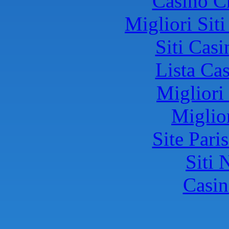
Casino C
Migliori Sit
Siti Ca
Lista Ca
Migliori
Miglio
Site Pari
Siti
Casin