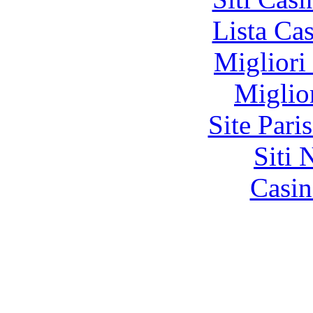
Lista Ca
Migliori
Miglio
Site Pari
Siti
Casin